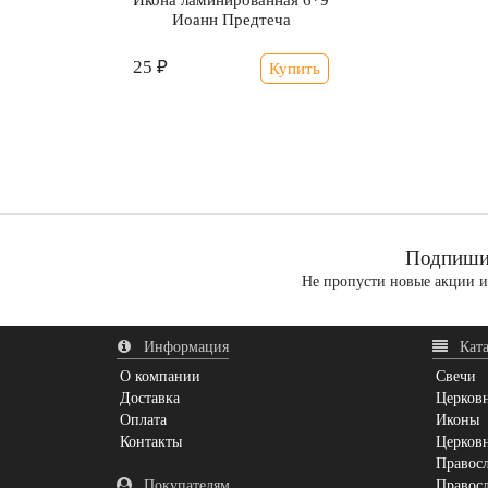
Икона ламинированная 6*9
Иоанн Предтеча
25 ₽
Купить
Подпишис
Не пропусти новые акции 
Информация
Ката
О компании
Свечи
Доставка
Церковн
Оплата
Иконы
Контакты
Церков
Правос
Покупателям
Правосл