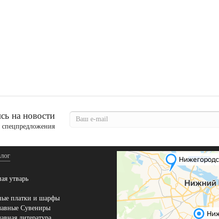
ь на новости
и спецпредложения
лог
ая утварь
ные платки и шарфы
лавные Сувениры
авная литература