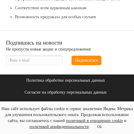
Соответствие всем церковным канонам
Возможность предзаказа для особых случаев
Подпишись на новости
Не пропусти новые акции и спецпредложения
Подписаться
Политика обработки персональных данных
Согласие на обработку персональных данных
Политика использования файлов cookies
Наш сайт использует файлы cookie и сервис аналитики Яндекс Метрика
для улучшения пользовательского опыта. Продолжая использование
svechi52.ru - Мастерская «Нижегородские свечи» © 2026
сайта, вы соглашаетесь с нашей
политикой в отношении cookie
и
политикой конфиденциальности
.
Ok
Создание и продвижение сайтов
«Веб Сервис Онлайн»